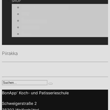
SHOP
Informationen für Verbraucher
AGB
Zahlungsweisen
Warenkorb
Kasse
Piirakka
BonApp' Koch- und Patisserieschule
Schweigerstraße 2