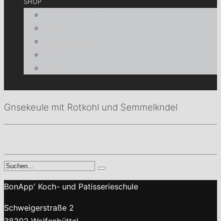
SHOP
Informationen für Verbraucher
AGB
Zahlungsweisen
Warenkorb
Kasse
Gnsekeule mit Rotkohl und Semmelkndel
BonApp' Koch- und Patisserieschule
Schweigerstraße 2