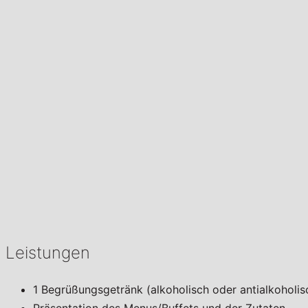
Leistungen
1 Begrüßungsgetränk (alkoholisch oder antialkoholis
Präsentation des Menus/Buffets und der Zutaten