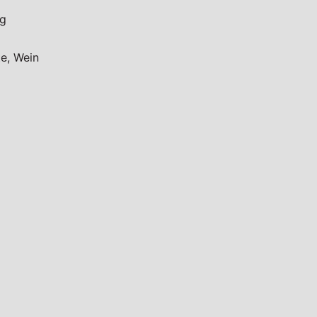
ng
te, Wein