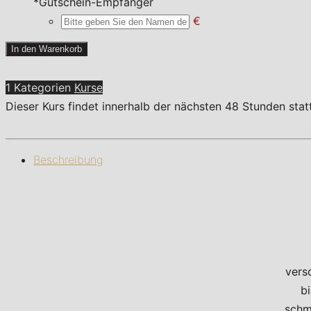
*
Gutschein-Empfänger
€
One
In den Warenkorb
night
in
1 Kategorien
Kurse
Bangkok
Dieser Kurs findet innerhalb der nächsten 48 Stunden sta
Menge
Beschreibung
vers
b
schm