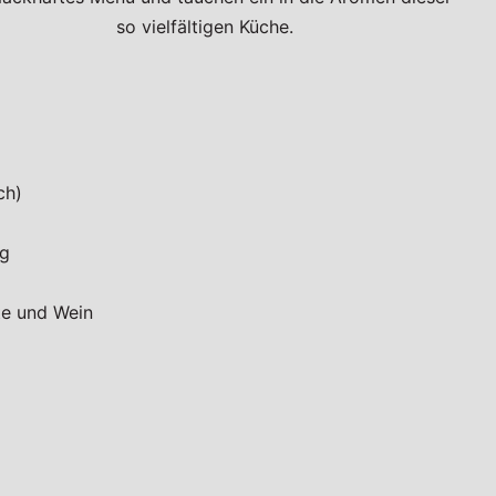
so vielfältigen Küche.
ch)
ng
fte und Wein