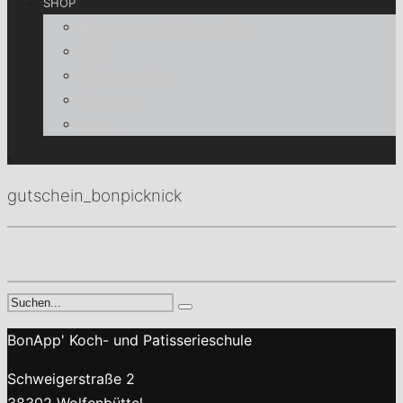
SHOP
Informationen für Verbraucher
AGB
Zahlungsweisen
Warenkorb
Kasse
gutschein_bonpicknick
BonApp' Koch- und Patisserieschule
Schweigerstraße 2