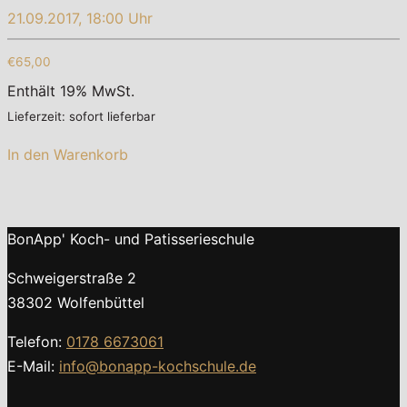
21.09.2017, 18:00 Uhr
€65,00
Enthält 19% MwSt.
Lieferzeit: sofort lieferbar
In den Warenkorb
BonApp' Koch- und Patisserieschule
Schweigerstraße 2
38302 Wolfenbüttel
Telefon:
0178 6673061
E-Mail:
info@bonapp-kochschule.de