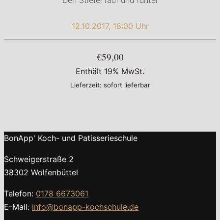
Den Stiefel rauf und runter
12.10.2017, 18:00 Uhr
€59,00
Enthält 19% MwSt.
Lieferzeit: sofort lieferbar
BonApp' Koch- und Patisserieschule
Schweigerstraße 2
38302 Wolfenbüttel
Telefon:
0178 6673061
E-Mail:
info@bonapp-kochschule.de