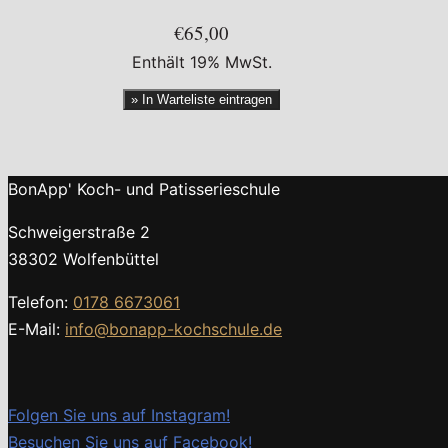
€65,00
Enthält 19% MwSt.
» In Warteliste eintragen
BonApp' Koch- und Patisserieschule
Schweigerstraße 2
38302 Wolfenbüttel
Telefon:
0178 6673061
E-Mail:
info@bonapp-kochschule.de
Folgen Sie uns auf Instagram!
Besuchen Sie uns auf Facebook!