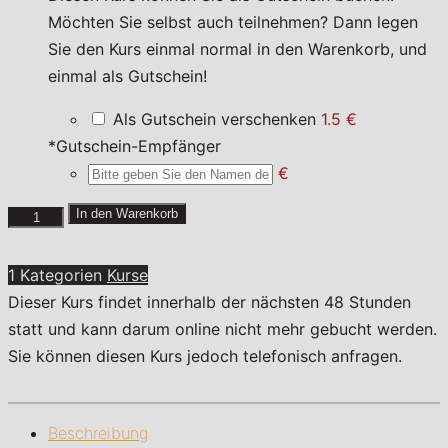
Möchten Sie selbst auch teilnehmen? Dann legen
Sie den Kurs einmal normal in den Warenkorb, und
einmal als Gutschein!
Als Gutschein verschenken
1.5 €
*
Gutschein-Empfänger
€
Un
In den Warenkorb
croissant
s'il
1 Kategorien
Kurse
vous
Dieser Kurs findet innerhalb der nächsten 48 Stunden
plaît!
statt und kann darum online nicht mehr gebucht werden.
Menge
Sie können diesen Kurs jedoch telefonisch anfragen.
Beschreibung