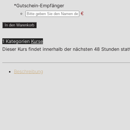
*
Gutschein-Empfänger
€
Wiener
In den Warenkorb
Schnitzeljagd
Menge
1 Kategorien
Kurse
Dieser Kurs findet innerhalb der nächsten 48 Stunden sta
Beschreibung