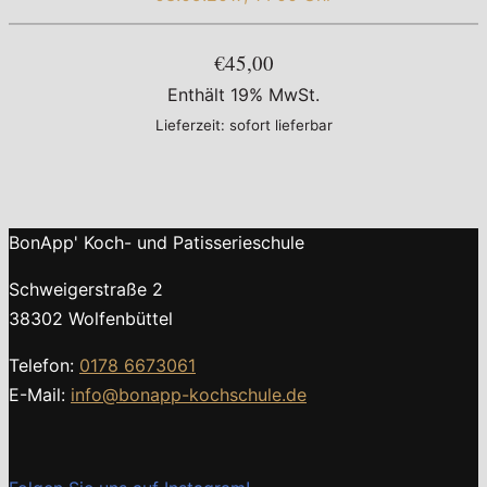
€45,00
Enthält 19% MwSt.
Lieferzeit: sofort lieferbar
BonApp' Koch- und Patisserieschule
Schweigerstraße 2
38302 Wolfenbüttel
Telefon:
0178 6673061
E-Mail:
info@bonapp-kochschule.de