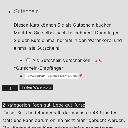
Gutschein
Diesen Kurs können Sie als Gutschein buchen.
Möchten Sie selbst auch teilnehmen? Dann legen
Sie den Kurs einmal normal in den Warenkorb, und
einmal als Gutschein!
Als Gutschein verschenken
1.5 €
*
Gutschein-Empfänger
€
Low
In den Warenkorb
Carb
Menge
2 Kategorien
Koch gut! Lebe gut!
Kurse
Dieser Kurs findet innerhalb der nächsten 48 Stunden
statt und kann darum online nicht mehr gebucht werden.