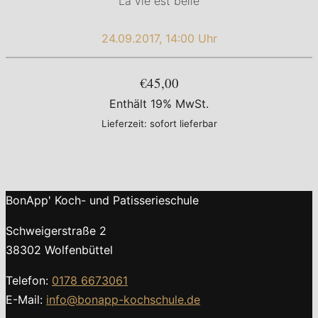
La vie est belle
24.09.2017, 14:00 Uhr
€45,00
Enthält 19% MwSt.
Lieferzeit: sofort lieferbar
BonApp' Koch- und Patisserieschule
Schweigerstraße 2
38302 Wolfenbüttel
Telefon:
0178 6673061
E-Mail:
info@bonapp-kochschule.de